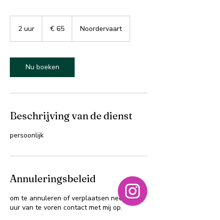
65
euro
2 uur
2
€ 65
Noordervaart
u
u
r
Nu boeken
Beschrijving van de dienst
persoonlijk
Annuleringsbeleid
om te annuleren of verplaatsen neem 24
uur van te voren contact met mij op.